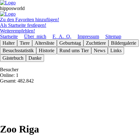
hipposworld
Zu den Favoriten hinzufügen!
Als Startseite festlegen!
Weiterempfehlen!
Startseite
Über_mich
F._A._Q.
Impressum
Sitemap
Halter
Tiere
Altersliste
Geburts­tag
Zuchttiere
Bilder­galerie
Besuchs­statistik
Historie
Rund ums Tier
News
Links
Gäste­buch
Danke
Besucher
Online: 1
Gesamt: 482.842
Zoo Riga