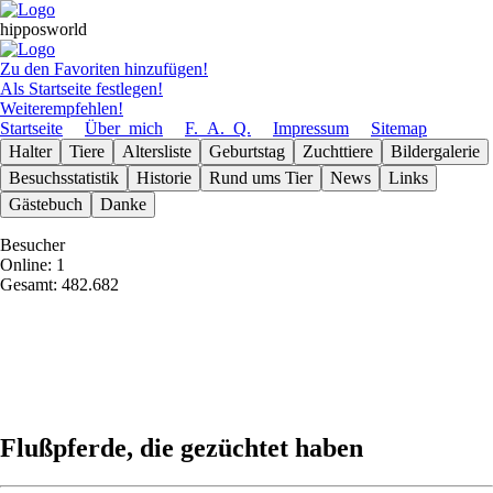
hipposworld
Zu den Favoriten hinzufügen!
Als Startseite festlegen!
Weiterempfehlen!
Startseite
Über_mich
F._A._Q.
Impressum
Sitemap
Halter
Tiere
Altersliste
Geburts­tag
Zuchttiere
Bilder­galerie
Besuchs­statistik
Historie
Rund ums Tier
News
Links
Gäste­buch
Danke
Besucher
Online: 1
Gesamt: 482.682
Flußpferde, die gezüchtet haben