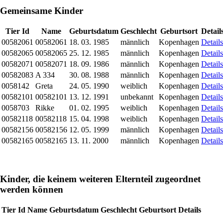
Gemeinsame Kinder
Tier Id
Name
Geburtsdatum
Geschlecht
Geburtsort
Detail
00582061
00582061
18. 03. 1985
männlich
Kopenhagen
Details
00582065
00582065
25. 12. 1985
männlich
Kopenhagen
Details
00582071
00582071
18. 09. 1986
männlich
Kopenhagen
Details
00582083
A 334
30. 08. 1988
männlich
Kopenhagen
Details
0058142
Greta
24. 05. 1990
weiblich
Kopenhagen
Details
00582101
00582101
13. 12. 1991
unbekannt
Kopenhagen
Details
0058703
Rikke
01. 02. 1995
weiblich
Kopenhagen
Details
00582118
00582118
15. 04. 1998
weiblich
Kopenhagen
Details
00582156
00582156
12. 05. 1999
männlich
Kopenhagen
Details
00582165
00582165
13. 11. 2000
männlich
Kopenhagen
Details
Kinder, die keinem weiteren Elternteil zugeordnet
werden können
Tier Id
Name
Geburtsdatum
Geschlecht
Geburtsort
Details