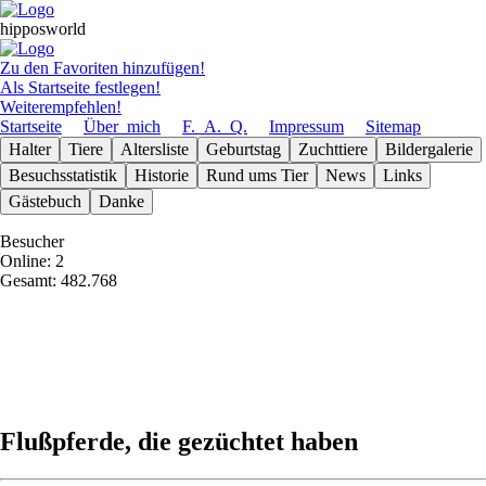
hipposworld
Zu den Favoriten hinzufügen!
Als Startseite festlegen!
Weiterempfehlen!
Startseite
Über_mich
F._A._Q.
Impressum
Sitemap
Halter
Tiere
Altersliste
Geburts­tag
Zuchttiere
Bilder­galerie
Besuchs­statistik
Historie
Rund ums Tier
News
Links
Gäste­buch
Danke
Besucher
Online: 2
Gesamt: 482.768
Flußpferde, die gezüchtet haben