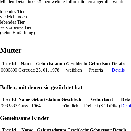
Mit den Detaillinks können weitere Informationen abgerufen werden.
lebendes Tier
vielleicht noch
lebendes Tier
verstorbenes Tier
(keine Einfärbung)
Mutter
Tier Id
Name
Geburtsdatum
Geschlecht
Geburtsort
Details
0086890
Gertrude
25. 01. 1978
weiblich
Pretoria
Details
Bullen, mit denen sie gezüchtet hat
Tier Id
Name
Geburtsdatum
Geschlecht
Geburtsort
Detai
9983887
Guss
1964
männlich
Freiheit (Südafrika)
Detai
Gemeinsame Kinder
Tier Id
Name
Geburtsdatum
Geschlecht
Geburtsort
Details