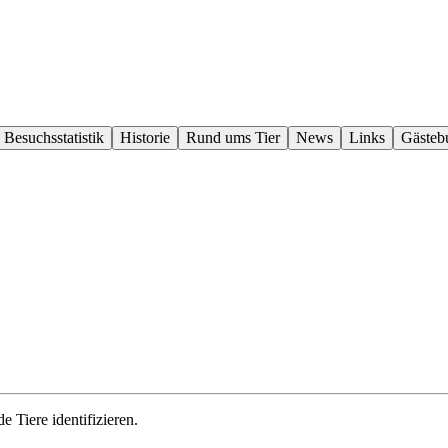
Besuchs­statistik
Historie
Rund ums Tier
News
Links
Gäste­b
e Tiere identifizieren.