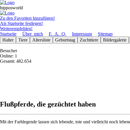
hipposworld
Zu den Favoriten hinzufügen!
Als Startseite festlegen!
Weiterempfehlen!
Startseite
Über_mich
F._A._Q.
Impressum
Sitemap
Halter
Tiere
Altersliste
Geburts­tag
Zuchttiere
Bilder­galerie
Besucher
Online: 1
Gesamt: 482.654
Flußpferde, die gezüchtet haben
Mit der Farblegende lassen sich lebende, tote und vielleicht noch lebend