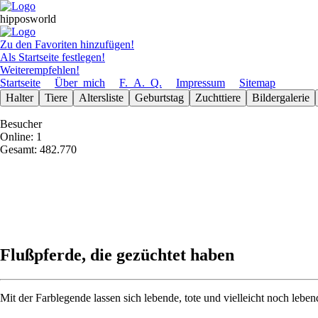
hipposworld
Zu den Favoriten hinzufügen!
Als Startseite festlegen!
Weiterempfehlen!
Startseite
Über_mich
F._A._Q.
Impressum
Sitemap
Halter
Tiere
Altersliste
Geburts­tag
Zuchttiere
Bilder­galerie
Besucher
Online: 1
Gesamt: 482.770
Flußpferde, die gezüchtet haben
Mit der Farblegende lassen sich lebende, tote und vielleicht noch lebend