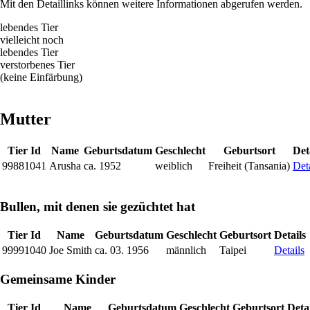
Mit den Detaillinks können weitere Informationen abgerufen werden.
lebendes Tier
vielleicht noch
lebendes Tier
verstorbenes Tier
(keine Einfärbung)
Mutter
Tier Id
Name
Geburtsdatum
Geschlecht
Geburtsort
Det
99881041
Arusha
ca. 1952
weiblich
Freiheit (Tansania)
Det
Bullen, mit denen sie gezüchtet hat
Tier Id
Name
Geburtsdatum
Geschlecht
Geburtsort
Details
99991040
Joe Smith
ca. 03. 1956
männlich
Taipei
Details
Gemeinsame Kinder
Tier Id
Name
Geburtsdatum
Geschlecht
Geburtsort
Detai