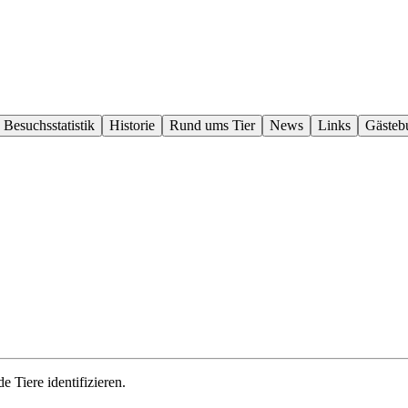
Besuchs­statistik
Historie
Rund ums Tier
News
Links
Gäste­b
e Tiere identifizieren.