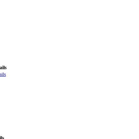
ails
ails
ls