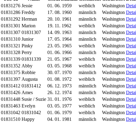
01831276
Jessie
01. 06. 1959
weiblich
Washington
Detai
01831286
Freddy
17. 08. 1960
männlich
Washington
Detai
01831292
Herman
20. 10. 1961
männlich
Washington
Detai
01831301
Marion
19. 11. 1962
weiblich
Washington
Detai
01831307
01831307
14. 09. 1963
männlich
Washington
Detai
01831310
Junior
17. 05. 1964
männlich
Washington
Detai
01831321
Pinky
23. 05. 1965
weiblich
Washington
Detai
01831328
Perry
01. 06. 1966
männlich
Washington
Detai
01831339
01831339
21. 05. 1967
weiblich
Washington
Detai
01831352
Abby
03. 05. 1968
weiblich
Washington
Detai
01831375
Robbie
30. 07. 1970
männlich
Washington
Detai
01831397
Augusta
01. 08. 1972
weiblich
Washington
Detai
01831412
01831412
06. 12. 1973
männlich
Washington
Detai
01831426
Ames
26. 12. 1974
männlich
Washington
Detai
01831448
Susie / Suzie
31. 01. 1976
weiblich
Washington
Detai
01831463
Evelyn
03. 05. 1977
weiblich
Washington
Detai
01831042
01831042
01. 06. 1979
weiblich
Washington
Detai
01831510
Happy
04. 01. 1981
männlich
Washington
Detai