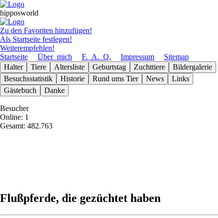
hipposworld
Zu den Favoriten hinzufügen!
Als Startseite festlegen!
Weiterempfehlen!
Startseite
Über_mich
F._A._Q.
Impressum
Sitemap
Halter
Tiere
Altersliste
Geburts­tag
Zuchttiere
Bilder­galerie
Besuchs­statistik
Historie
Rund ums Tier
News
Links
Gäste­buch
Danke
Besucher
Online: 1
Gesamt: 482.763
Flußpferde, die gezüchtet haben