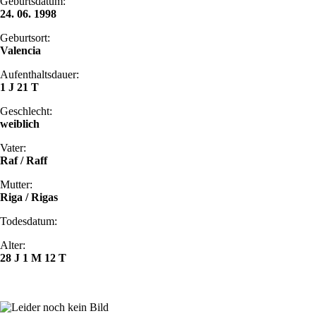
Geburtsdatum:
24. 06. 1998
Geburtsort:
Valencia
Aufenthaltsdauer:
1 J 21 T
Geschlecht:
weiblich
Vater:
Raf / Raff
Mutter:
Riga / Rigas
Todesdatum:
Alter:
28 J 1 M 12 T