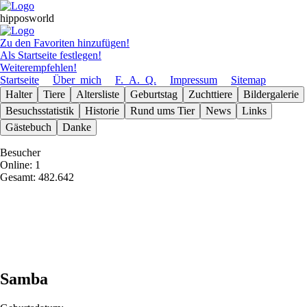
hipposworld
Zu den Favoriten hinzufügen!
Als Startseite festlegen!
Weiterempfehlen!
Startseite
Über_mich
F._A._Q.
Impressum
Sitemap
Halter
Tiere
Altersliste
Geburts­tag
Zuchttiere
Bilder­galerie
Besuchs­statistik
Historie
Rund ums Tier
News
Links
Gäste­buch
Danke
Besucher
Online: 1
Gesamt: 482.642
Samba