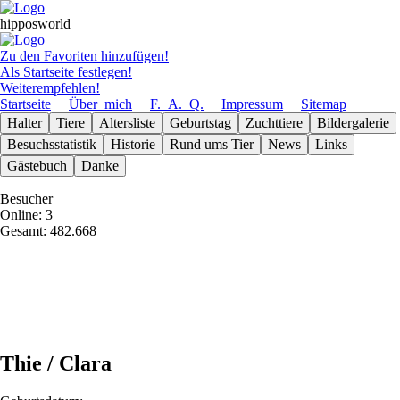
hipposworld
Zu den Favoriten hinzufügen!
Als Startseite festlegen!
Weiterempfehlen!
Startseite
Über_mich
F._A._Q.
Impressum
Sitemap
Halter
Tiere
Altersliste
Geburts­tag
Zuchttiere
Bilder­galerie
Besuchs­statistik
Historie
Rund ums Tier
News
Links
Gäste­buch
Danke
Besucher
Online: 3
Gesamt: 482.668
Thie / Clara