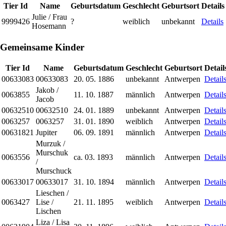
Tier Id
Name
Geburtsdatum
Geschlecht
Geburtsort
Details
Julie / Frau
9999426
?
weiblich
unbekannt
Details
Hosemann
Gemeinsame Kinder
Tier Id
Name
Geburtsdatum
Geschlecht
Geburtsort
Detail
00633083
00633083
20. 05. 1886
unbekannt
Antwerpen
Detail
Jakob /
0063855
11. 10. 1887
männlich
Antwerpen
Detail
Jacob
00632510
00632510
24. 01. 1889
unbekannt
Antwerpen
Detail
0063257
0063257
31. 01. 1890
weiblich
Antwerpen
Detail
00631821
Jupiter
06. 09. 1891
männlich
Antwerpen
Detail
Murzuk /
Murschuk
0063556
ca. 03. 1893
männlich
Antwerpen
Detail
/
Murschuck
00633017
00633017
31. 10. 1894
männlich
Antwerpen
Detail
Lieschen /
0063427
Lise /
21. 11. 1895
weiblich
Antwerpen
Detail
Lischen
Liza / Lisa