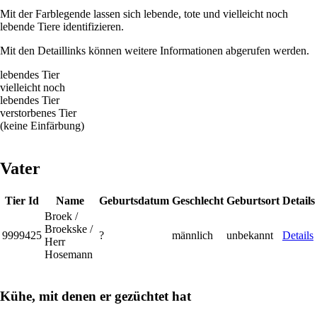
Mit der Farblegende lassen sich lebende, tote und vielleicht noch
lebende Tiere identifizieren.
Mit den Detaillinks können weitere Informationen abgerufen werden.
lebendes Tier
vielleicht noch
lebendes Tier
verstorbenes Tier
(keine Einfärbung)
Vater
Tier Id
Name
Geburtsdatum
Geschlecht
Geburtsort
Details
Broek /
Broekske /
9999425
?
männlich
unbekannt
Details
Herr
Hosemann
Kühe, mit denen er gezüchtet hat