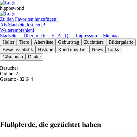
hipposworld
Zu den Favoriten hinzufügen!
Als Startseite festlegen!
Weiterempfehlen!
Startseite
Über_mich
F._A._Q.
Impressum
Sitemap
Halter
Tiere
Altersliste
Geburts­tag
Zuchttiere
Bilder­galerie
Besuchs­statistik
Historie
Rund ums Tier
News
Links
Gäste­buch
Danke
Besucher
Online: 2
Gesamt: 482.644
Flußpferde, die gezüchtet haben